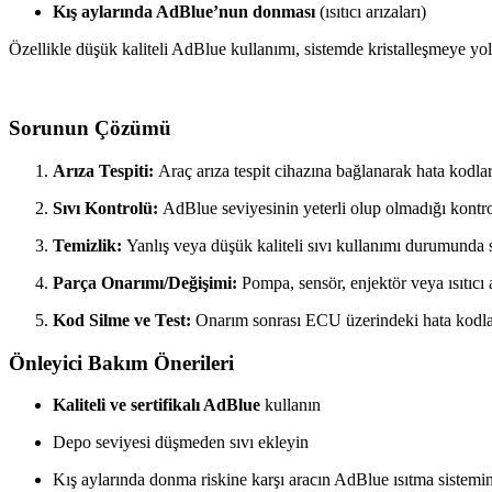
Kış aylarında AdBlue’nun donması
(ısıtıcı arızaları)
Özellikle düşük kaliteli AdBlue kullanımı, sistemde kristalleşmeye yo
Sorunun Çözümü
Arıza Tespiti:
Araç arıza tespit cihazına bağlanarak hata kodla
Sıvı Kontrolü:
AdBlue seviyesinin yeterli olup olmadığı kontrol 
Temizlik:
Yanlış veya düşük kaliteli sıvı kullanımı durumunda 
Parça Onarımı/Değişimi:
Pompa, sensör, enjektör veya ısıtıcı ar
Kod Silme ve Test:
Onarım sonrası ECU üzerindeki hata kodları s
Önleyici Bakım Önerileri
Kaliteli ve sertifikalı AdBlue
kullanın
Depo seviyesi düşmeden sıvı ekleyin
Kış aylarında donma riskine karşı aracın AdBlue ısıtma sistemini