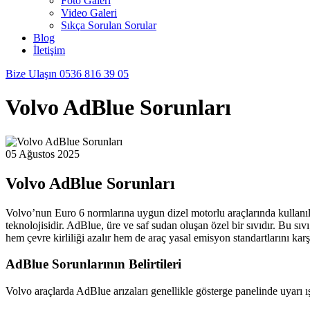
Foto Galeri
Video Galeri
Sıkça Sorulan Sorular
Blog
İletişim
Bize Ulaşın
0536 816 39 05
Volvo AdBlue Sorunları
05 Ağustos 2025
Volvo AdBlue Sorunları
Volvo’nun Euro 6 normlarına uygun dizel motorlu araçlarında kullan
teknolojisidir. AdBlue, üre ve saf sudan oluşan özel bir sıvıdır. Bu sıv
hem çevre kirliliği azalır hem de araç yasal emisyon standartlarını karşı
AdBlue Sorunlarının Belirtileri
Volvo araçlarda AdBlue arızaları genellikle gösterge panelinde uyarı ış