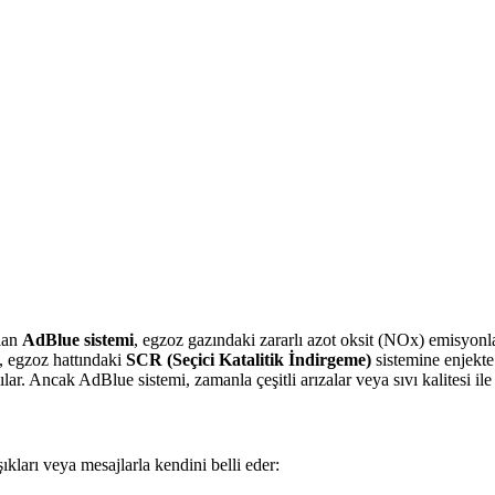
ılan
AdBlue sistemi
, egzoz gazındaki zararlı azot oksit (NOx) emisyonla
ı, egzoz hattındaki
SCR (Seçici Katalitik İndirgeme)
sistemine enjekte
lar. Ancak AdBlue sistemi, zamanla çeşitli arızalar veya sıvı kalitesi ile i
ıkları veya mesajlarla kendini belli eder: