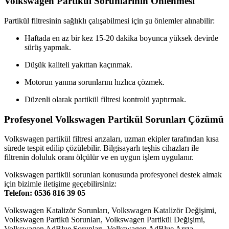
Volkswagen Partikül Sorunlarının Önlenmesi
Partikül filtresinin sağlıklı çalışabilmesi için şu önlemler alınabilir:
Haftada en az bir kez 15-20 dakika boyunca yüksek devirde
sürüş yapmak.
Düşük kaliteli yakıttan kaçınmak.
Motorun yanma sorunlarını hızlıca çözmek.
Düzenli olarak partikül filtresi kontrolü yaptırmak.
Profesyonel Volkswagen Partikül Sorunları Çözümü
Volkswagen partikül filtresi arızaları, uzman ekipler tarafından kısa
sürede tespit edilip çözülebilir. Bilgisayarlı teşhis cihazları ile
filtrenin doluluk oranı ölçülür ve en uygun işlem uygulanır.
Volkswagen partikül sorunları konusunda profesyonel destek almak
için bizimle iletişime geçebilirsiniz:
Telefon: 0536 816 39 05
Volkswagen Katalizör Sorunları, Volkswagen Katalizör Değişimi,
Volkswagen Partikü Sorunları, Volkswagen Partikül Değişimi,
Volkswagen AdBlue Sorunları, Volkswagen AdBlue Arıza