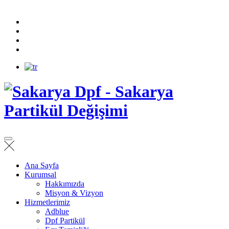
Ana Sayfa
Kurumsal
Hakkımızda
Misyon & Vizyon
Hizmetlerimiz
Adblue
Dpf Partikül