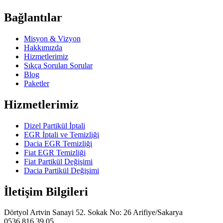
Bağlantılar
Misyon & Vizyon
Hakkımızda
Hizmetlerimiz
Sıkça Sorulan Sorular
Blog
Paketler
Hizmetlerimiz
Dizel Partikül İptali
EGR İptali ve Temizliği
Dacia EGR Temizliği
Fiat EGR Temizliği
Fiat Partikül Değişimi
Dacia Partikül Değişimi
İletişim Bilgileri
Dörtyol Artvin Sanayi 52. Sokak No: 26 Arifiye/Sakarya
0536 816 39 05