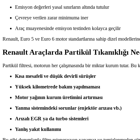
Emisyon değerleri yasal sınırların altında tutulur
Çevreye verilen zarar minimuma iner
Araç muayenesinde emisyon testinden kolayca geçilir
Renault, Euro 5 ve Euro 6 motor standartlarına sahip dizel modellerinde
Renault Araçlarda Partikül Tıkanıklığı N
Partikül filtresi, motorun her çalışmasında bir miktar kurum tutar. Bu 
Kısa mesafeli ve düşük devirli sürüşler
Yüksek kilometrede bakım yapılmaması
Motor yağının kurum üretimini artırması
Yanma sistemindeki sorunlar (enjektör arızası vb.)
Arızalı EGR ya da turbo sistemleri
Yanlış yakıt kullanımı
Bu gibi durumlarda filtre rejenerasyon yapamaz ve temizlenmeden sür