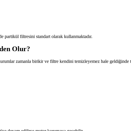
 partikül filtresini standart olarak kullanmaktadır.
eden Olur?
kurumlar zamanla birikir ve filtre kendini temizleyemez hale geldiğinde 
üşe devam edilirse motor korumaya geçebilir.