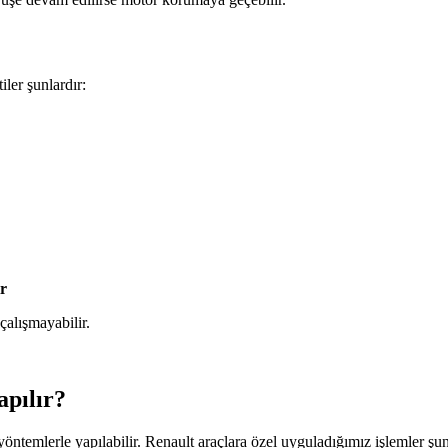
iler şunlardır:
r
çalışmayabilir.
apılır?
ı yöntemlerle yapılabilir. Renault araçlara özel uyguladığımız işlemler şun