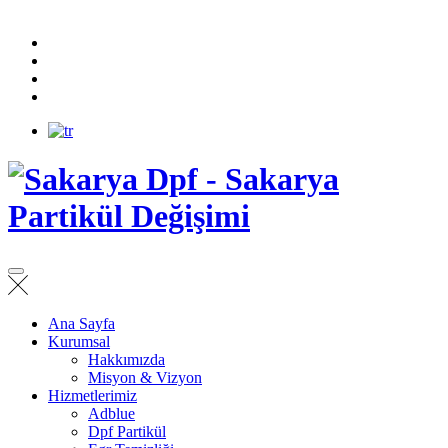
Ana Sayfa
Kurumsal
Hakkımızda
Misyon & Vizyon
Hizmetlerimiz
Adblue
Dpf Partikül