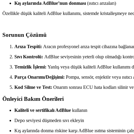
Kış aylarında AdBlue’nun donması
(ısıtıcı arızaları)
Özellikle düşük kaliteli AdBlue kullanımı, sistemde kristalleşmeye ne
Sorunun Çözümü
Arıza Tespiti:
Aracın profesyonel arıza tespit cihazına bağlana
Sıvı Kontrolü:
AdBlue seviyesinin yeterli olup olmadığı kontrol 
Temizlik İşlemi:
Yanlış veya düşük kaliteli AdBlue kullanımı d
Parça Onarımı/Değişimi:
Pompa, sensör, enjektör veya ısıtıcı arı
Kod Silme ve Test:
Onarım sonrası ECU hata kodları silinir ve s
Önleyici Bakım Önerileri
Kaliteli ve sertifikalı AdBlue
kullanın
Depo seviyesi düşmeden sıvı ekleyin
Kış aylarında donma riskine karşı AdBlue ısıtma sisteminin çalış