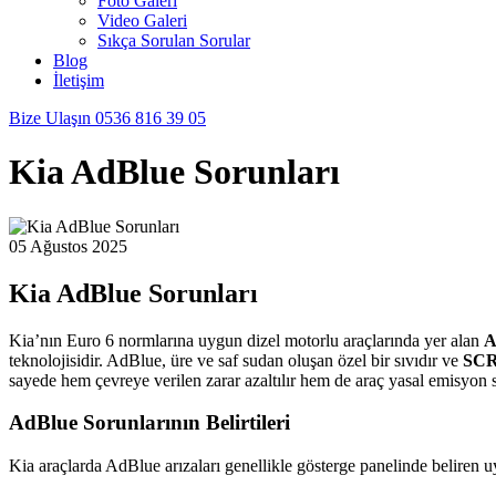
Foto Galeri
Video Galeri
Sıkça Sorulan Sorular
Blog
İletişim
Bize Ulaşın
0536 816 39 05
Kia AdBlue Sorunları
05 Ağustos 2025
Kia AdBlue Sorunları
Kia’nın Euro 6 normlarına uygun dizel motorlu araçlarında yer alan
A
teknolojisidir. AdBlue, üre ve saf sudan oluşan özel bir sıvıdır ve
SCR 
sayede hem çevreye verilen zarar azaltılır hem de araç yasal emisyon sta
AdBlue Sorunlarının Belirtileri
Kia araçlarda AdBlue arızaları genellikle gösterge panelinde beliren uya