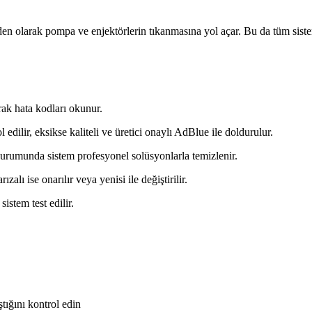
den olarak pompa ve enjektörlerin tıkanmasına yol açar. Bu da tüm siste
rak hata kodları okunur.
edilir, eksikse kaliteli ve üretici onaylı AdBlue ile doldurulur.
urumunda sistem profesyonel solüsyonlarla temizlenir.
zalı ise onarılır veya yenisi ile değiştirilir.
istem test edilir.
tığını kontrol edin