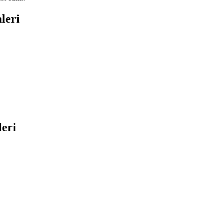
leri
leri