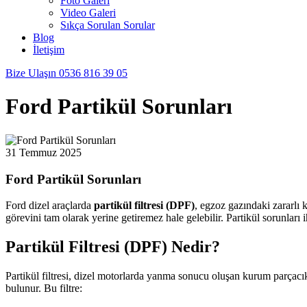
Foto Galeri
Video Galeri
Sıkça Sorulan Sorular
Blog
İletişim
Bize Ulaşın
0536 816 39 05
Ford Partikül Sorunları
31 Temmuz 2025
Ford Partikül Sorunları
Ford dizel araçlarda
partikül filtresi (DPF)
, egzoz gazındaki zararlı 
görevini tam olarak yerine getiremez hale gelebilir. Partikül sorunları 
Partikül Filtresi (DPF) Nedir?
Partikül filtresi, dizel motorlarda yanma sonucu oluşan kurum parçacık
bulunur. Bu filtre: