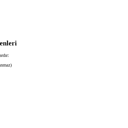
enleri
ardır:
anmaz)