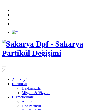
Ana Sayfa
Kurumsal
Hakkımızda
Misyon & Vizyon
Hizmetlerimiz
Adblue
Dpf Partikül