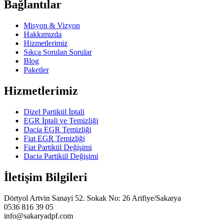
Bağlantılar
Misyon & Vizyon
Hakkımızda
Hizmetlerimiz
Sıkça Sorulan Sorular
Blog
Paketler
Hizmetlerimiz
Dizel Partikül İptali
EGR İptali ve Temizliği
Dacia EGR Temizliği
Fiat EGR Temizliği
Fiat Partikül Değişimi
Dacia Partikül Değişimi
İletişim Bilgileri
Dörtyol Artvin Sanayi 52. Sokak No: 26 Arifiye/Sakarya
0536 816 39 05
info@sakaryadpf.com