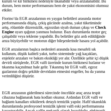
kurum ve kir birikmesi nedeniyle tıkanabilir veya arızalanabilir. Bu
durum, hem motor performansını hem de yakıt ekonomisini olumsuz
etkiler.
Fiorino’da EGR arızalarının en yaygın belirtileri arasında motor
performansında düşüş, çekiş gücünde azalma, yakıt tüketiminde
artış, rölantide düzensizlik, egzozdan siyah duman çıkışı ve
Check
Engine
uyarı ışığının yanması bulunur. Bazı durumlarda motor geç
çalışabilir veya tekleme yapabilir. Bu belirtiler göz ardı edildiğinde
arıza büyüyebilir ve motorun diğer bileşenlerinde hasara yol açabilir.
EGR arızalarının başlıca nedenleri arasında kısa mesafeli sık
kullanım, düşük kaliteli yakıt, turbo sisteminde yağ kaçakları,
enjektör arızaları ve bakım eksikliği yer alır. Özellikle şehir içi düşük
devirli sürüşlerde, EGR valfi üzerinde kurum birikmesi hızlanır ve
tıkanma kaçınılmaz hale gelir. Tıkanmış bir EGR valfi, egzoz
gazlarının doğru şekilde devridaim etmesini engeller, bu da yanma
verimliliğini düşürür.
EGR arızasının giderilmesi sürecinde öncelikle araç arıza tespit
cihazına bağlanarak hata kodları okunur. Ardından EGR valfi ve
bağlantı kanalları sökülerek detaylı temizlik yapılır. Hafif tıkanıklık
durumlarında profesyonel temizlik işlemi valfi eski performansına
kavuşturabilir. Ancak valfin mekanik olarak bozulduğu, elektronik