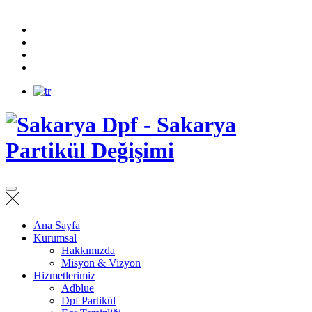
Ana Sayfa
Kurumsal
Hakkımızda
Misyon & Vizyon
Hizmetlerimiz
Adblue
Dpf Partikül