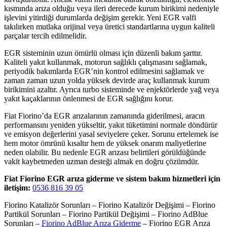
kısmında arıza olduğu veya ileri derecede kurum birikimi nedeniyle
işlevini yitirdiği durumlarda değişim gerekir. Yeni EGR valfi
takılırken mutlaka orijinal veya üretici standartlarına uygun kaliteli
parçalar tercih edilmelidir.
EGR sisteminin uzun ömürlü olması için düzenli bakım şarttır.
Kaliteli yakıt kullanmak, motorun sağlıklı çalışmasını sağlamak,
periyodik bakımlarda EGR’nin kontrol edilmesini sağlamak ve
zaman zaman uzun yolda yüksek devirde araç kullanmak kurum
birikimini azaltır. Ayrıca turbo sisteminde ve enjektörlerde yağ veya
yakıt kaçaklarının önlenmesi de EGR sağlığını korur.
Fiat Fiorino’da EGR arızalarının zamanında giderilmesi, aracın
performansını yeniden yükseltir, yakıt tüketimini normale döndürür
ve emisyon değerlerini yasal seviyelere çeker. Sorunu ertelemek ise
hem motor ömrünü kısaltır hem de yüksek onarım maliyetlerine
neden olabilir. Bu nedenle EGR arızası belirtileri görüldüğünde
vakit kaybetmeden uzman desteği almak en doğru çözümdür.
Fiat Fiorino EGR arıza giderme ve sistem bakım hizmetleri için
iletişim:
0536 816 39 05
Fiorino Katalizör Sorunları – Fiorino Katalizör Değişimi – Fiorino
Partikül Sorunları – Fiorino Partikül Değişimi – Fiorino AdBlue
Sorunları –
Fiorino AdBlue Arıza Giderme
– Fiorino EGR Arıza