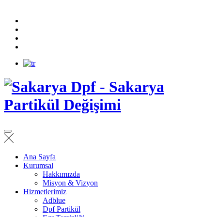
Ana Sayfa
Kurumsal
Hakkımızda
Misyon & Vizyon
Hizmetlerimiz
Adblue
Dpf Partikül