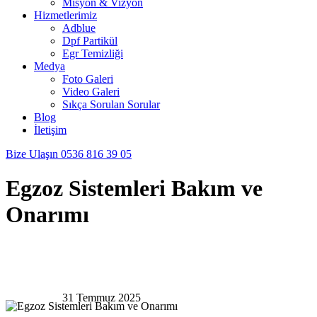
Misyon & Vizyon
Hizmetlerimiz
Adblue
Dpf Partikül
Egr Temizliği
Medya
Foto Galeri
Video Galeri
Sıkça Sorulan Sorular
Blog
İletişim
Bize Ulaşın
0536 816 39 05
Egzoz Sistemleri Bakım ve
Onarımı
31 Temmuz 2025