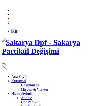
Ana Sayfa
Kurumsal
Hakkımızda
Misyon & Vizyon
Hizmetlerimiz
Adblue
Dpf Partikül