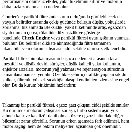
performansını olumsuz etkiler, yakıt tüketimini artırır ve motorun
daha fazla zorlanmasına neden olur.
Courier’de partikül filtresinde sorun olduğunda görülebilecek en
yaygın belirtiler arasında çekiş gücünde belirgin düşüş, yokuşlarda
zorlanma, hızlanmada isteksizlik, yakıt tüketiminde artış, egzozdan
siyah duman çıkışı, rölantide düzensizlik ve gösterge
panelinde
Check Engine
veya partikül filtresi uyarı ışığının yanması
bulunur. Bu belirtiler dikkate alınmadığında filtre tamamen
tıkanabilir ve motorun çalışması ciddi şekilde olumsuz etkilenebilir.
Partikül filtresinin tıkanmasının başlıca nedenleri arasında kısa
mesafeli ve düşük devirli sürüşler, düşük kaliteli yakıt kullanımı,
enjektör arızaları, motorun yağ yakması ve rejenerasyon sürecinin
tamamlanamaması yer alır. Özellikle şehir içi trafikte yapılan sık dur-
kalklar, filtrenin yüksek sıcaklığa ulaşıp kendini temizlemesine engel
olur. Bu da kurum birikimini hızlandırır.
Tıkanmış bir partikül filtresi, egzoz gazı çıkışını ciddi şekilde sınırlar.
Bu durumda motorun çalışması zorlaşır, turbo sistemi aşırı yük
altında kalır ve katalizör dahil olmak üzere egzoz hattındaki diğer
bileşenler zarar görebilir. Sorunun erken aşamada fark edilmesi, hem
motor sağlığı hem de bakım maliyetleri açısından çok önemlidir.