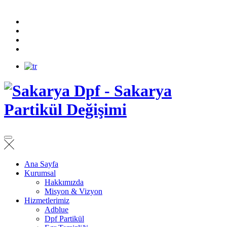
Ana Sayfa
Kurumsal
Hakkımızda
Misyon & Vizyon
Hizmetlerimiz
Adblue
Dpf Partikül