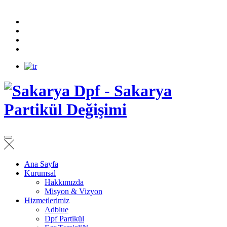
Ana Sayfa
Kurumsal
Hakkımızda
Misyon & Vizyon
Hizmetlerimiz
Adblue
Dpf Partikül