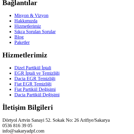
Bağlantılar
Misyon & Vizyon
Hakkımızda
Hizmetlerimiz
Sıkça Sorulan Sorular
Blog
Paketler
Hizmetlerimiz
Dizel Partikül İptali
EGR İptali ve Temizliği
Dacia EGR Temizliği
Fiat EGR Temizliği
Fiat Partikül Değişimi
Dacia Partikül Değişimi
İletişim Bilgileri
Dörtyol Artvin Sanayi 52. Sokak No: 26 Arifiye/Sakarya
0536 816 39 05
info@sakaryadpf.com