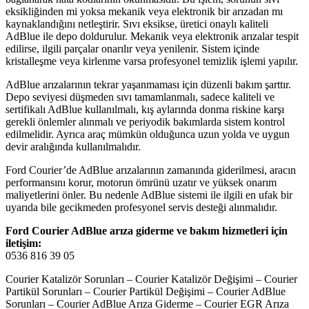
eksikliğinden mi yoksa mekanik veya elektronik bir arızadan mı
kaynaklandığını netleştirir. Sıvı eksikse, üretici onaylı kaliteli
AdBlue ile depo doldurulur. Mekanik veya elektronik arızalar tespit
edilirse, ilgili parçalar onarılır veya yenilenir. Sistem içinde
kristalleşme veya kirlenme varsa profesyonel temizlik işlemi yapılır.
AdBlue arızalarının tekrar yaşanmaması için düzenli bakım şarttır.
Depo seviyesi düşmeden sıvı tamamlanmalı, sadece kaliteli ve
sertifikalı AdBlue kullanılmalı, kış aylarında donma riskine karşı
gerekli önlemler alınmalı ve periyodik bakımlarda sistem kontrol
edilmelidir. Ayrıca araç mümkün olduğunca uzun yolda ve uygun
devir aralığında kullanılmalıdır.
Ford Courier’de AdBlue arızalarının zamanında giderilmesi, aracın
performansını korur, motorun ömrünü uzatır ve yüksek onarım
maliyetlerini önler. Bu nedenle AdBlue sistemi ile ilgili en ufak bir
uyarıda bile gecikmeden profesyonel servis desteği alınmalıdır.
Ford Courier AdBlue arıza giderme ve bakım hizmetleri için
iletişim:
0536 816 39 05
Courier Katalizör Sorunları – Courier Katalizör Değişimi – Courier
Partikül Sorunları – Courier Partikül Değişimi – Courier AdBlue
Sorunları – Courier AdBlue Arıza Giderme – Courier EGR Arıza