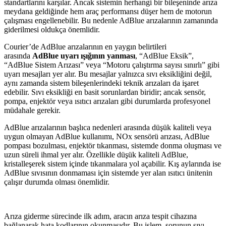
standartlarını karşılar. Ancak sistemin herhangi bir bileşeninde arıza
meydana geldiğinde hem araç performansı düşer hem de motorun
çalışması engellenebilir. Bu nedenle AdBlue arızalarının zamanında
giderilmesi oldukça önemlidir.
Courier’de AdBlue arızalarının en yaygın belirtileri
arasında
AdBlue uyarı ışığının yanması
, “AdBlue Eksik”,
“AdBlue Sistem Arızası” veya “Motoru çalıştırma sayısı sınırlı” gibi
uyarı mesajları yer alır. Bu mesajlar yalnızca sıvı eksikliğini değil,
aynı zamanda sistem bileşenlerindeki teknik arızaları da işaret
edebilir. Sıvı eksikliği en basit sorunlardan biridir; ancak sensör,
pompa, enjektör veya ısıtıcı arızaları gibi durumlarda profesyonel
müdahale gerekir.
AdBlue arızalarının başlıca nedenleri arasında düşük kaliteli veya
uygun olmayan AdBlue kullanımı, NOx sensörü arızası, AdBlue
pompası bozulması, enjektör tıkanması, sistemde donma oluşması ve
uzun süreli ihmal yer alır. Özellikle düşük kaliteli AdBlue,
kristalleşerek sistem içinde tıkanmalara yol açabilir. Kış aylarında ise
AdBlue sıvısının donmaması için sistemde yer alan ısıtıcı ünitenin
çalışır durumda olması önemlidir.
Arıza giderme sürecinde ilk adım, aracın arıza tespit cihazına
bağlanarak hata kodlarının okunmasıdır. Bu işlem, sorunun sıvı