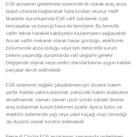
EGR arızasının giderilmesi sürecinde ilk olarak araç arıza
tespit cihazına bağlanarak hata kodları okunur. Hafif
tıkanıklık durumlarında EGR valfi sökülerek özel
kimyasallar ve basınçlı hava ile temizlenir. Bu temizlik,
valfin tekrar hareket kabiliyetini kazanmasını sağlayabilir.
Ancak valfin mekanik olarak hasar gördüğü, elektronik
bölümünde arıza olduğu veya ileri derecede kurum
birikimi yaşandığı durumlarda valf değişimi gerekir.
Değişimde orijinal veya üretici standartlarına uygun kaliteli
parçalar tercih edilmelidir.
EGR sisteminin sağlıklı çalışabilmesi için düzenli bakım
şarttır. Kaliteli yakıt kullanmak, periyodik bakım aralıklarını
aksatmamak, zaman zaman uzun yolda yüksek devirle
araç kullanmak kurum birikimini azaltır. Ayrıca turbo ve
enjektör sisteminde yağ veya yakıt kaçağı olup olmadığı
da düzenli olarak kontrol edilmelidir.
Renault Clio’da EGR arızalarının zamanında giderilmesi,