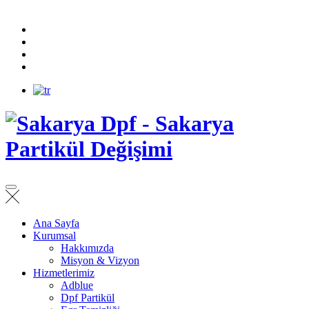
Ana Sayfa
Kurumsal
Hakkımızda
Misyon & Vizyon
Hizmetlerimiz
Adblue
Dpf Partikül